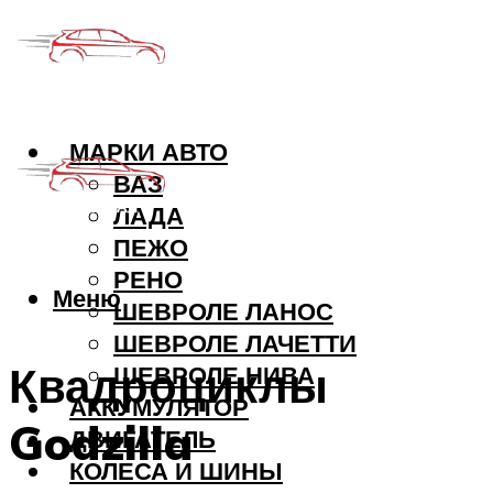
МАРКИ АВТО
ВАЗ
ЛАДА
ПЕЖО
РЕНО
Меню
ШЕВРОЛЕ ЛАНОС
ШЕВРОЛЕ ЛАЧЕТТИ
Квадроциклы
ШЕВРОЛЕ НИВА
АККУМУЛЯТОР
Godzilla
ДВИГАТЕЛЬ
КОЛЕСА И ШИНЫ