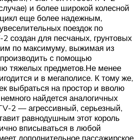
случае) и более широкой колесной
роцикл еще более надежным,
увеселительных поездок по
-2 создан для песчаных, грунтовых
я им по максимуму, выжимая из
т производить с помощью
ию тяжелых предметов.Не менее
годится и в мегаполисе. К тому же,
нек выбраться на простор и вволю
 немного найдется аналогичных
TV-2 — агрессивный, серьезный,
тавит равнодушным этот король
нично вписываться в любой
имеет дополнительное пассажирское