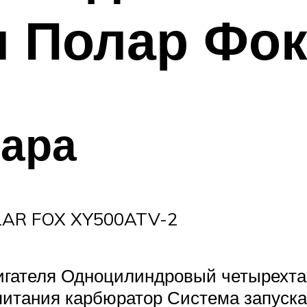
 Полар Фок
вара
OLAR FOX XY500ATV-2
вигателя Одноцилиндровый четырехт
итания карбюратор Система запуска 