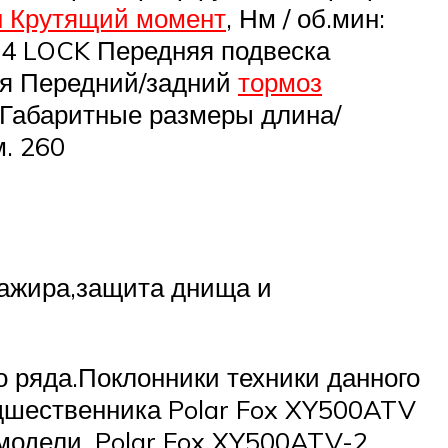
 Крутящий момент
, Нм / об.мин:
×4 LOCK Передняя подвеска
ая Передний/задний
тормоз
 Габаритные размеры длина/
. 260
сажира,защита днища и
о ряда.Поклонники техники данного
едшественника Polar Fox XY500ATV
модели, Polar Fox XY500ATV-2