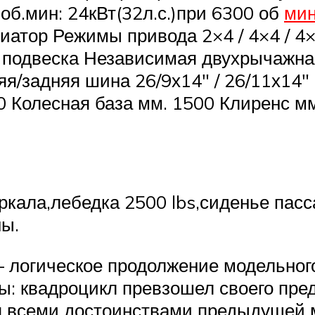
 об.мин: 24кВт(32л.с.)при 6300 об
мин
иатор Режимы привода 2×4 / 4×4 / 4
 подвеска Независимая двухрычажн
я/задняя шина 26/9х14″ / 26/11х14″
 Колесная база мм. 1500 Клиренс мм
еркала,лебедка 2500 lbs,сиденье пас
ны.
— логическое продолжение модельног
ы: квадроцикл превзошел своего пр
я всеми достоинствами предыдущей 