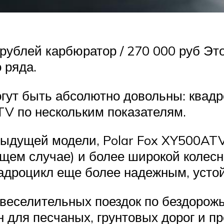
рублей карбюратор / 270 000 руб Эт
 ряда.
огут быть абсолютно довольны: квад
V по нескольким показателям.
ыдущей модели, Polar Fox XY500ATV
щем случае) и более широкой колесн
квадроцикл еще более надежным, уст
увеселительных поездок по бездорож
н для песчаных, грунтовых дорог и п