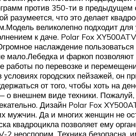
грамм против 350-ти в предыдущем 
ой разумеется, что это делает квад
м.Модель великолепно подходит для 
лнением к даче. Polar Fox XY500ATV
. Огромное наслаждение пользоватьс
не мало.Лебедка и фаркоп позволяю
е работы по перевозке и перемещен
 условиях городских пейзажей, он при
удержаться от того, чтобы хоть на де
 — о внешнем виде техники. Пожалуй,
екательно. Дизайн Polar Fox XY500A
х мужчин. Да и многих женщин не ос
ка квадроцикла позволяет ему орга
-2 неоспорим. Техника безопасна, 