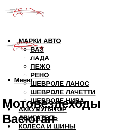
МАРКИ АВТО
ВАЗ
ЛАДА
ПЕЖО
РЕНО
Меню
ШЕВРОЛЕ ЛАНОС
ШЕВРОЛЕ ЛАЧЕТТИ
Мотовездеходы
ШЕВРОЛЕ НИВА
АККУМУЛЯТОР
Васюган
ДВИГАТЕЛЬ
КОЛЕСА И ШИНЫ