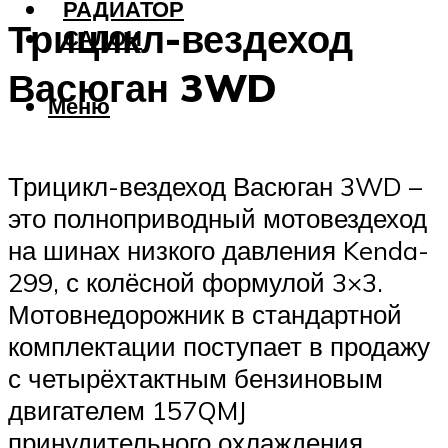
РАДИАТОР
Трицикл-вездеход
САЛОН
Васюган 3WD
Меню
Трицикл-вездеход Васюган 3WD –
это полноприводный мотовездеход
на шинах низкого давления Kenda-
299, с колёсной формулой 3×3.
Мотовнедорожник в стандартной
комплектации поступает в продажу
с четырёхтактным бензиновым
двигателем 157QMJ
принудительного охлаждения.