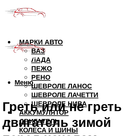
МАРКИ АВТО
ВАЗ
ЛАДА
ПЕЖО
РЕНО
Меню
ШЕВРОЛЕ ЛАНОС
ШЕВРОЛЕ ЛАЧЕТТИ
Греть или не греть
ШЕВРОЛЕ НИВА
АККУМУЛЯТОР
двигатель зимой
ДВИГАТЕЛЬ
КОЛЕСА И ШИНЫ