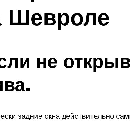
а Шевроле
если не откры
ва.
чески задние окна действительно са