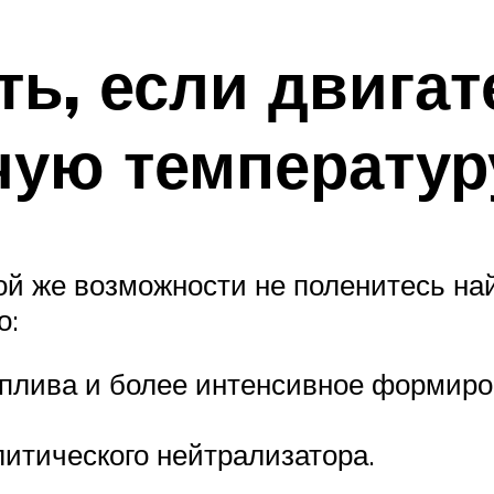
ь, если двигат
чую температур
ой же возможности не поленитесь най
о:
оплива и более интенсивное формиро
литического нейтрализатора.