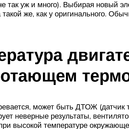
не так уж и много). Выбирая новый эл
такой же, как у оригинального. Обы
ература двигат
отающем термо
агревается, может быть ДТОЖ (датчи
ирует неверные результаты, вентилято
 при высокой температуре окружающе