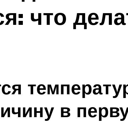
я: что дела
ся температур
ричину в перв