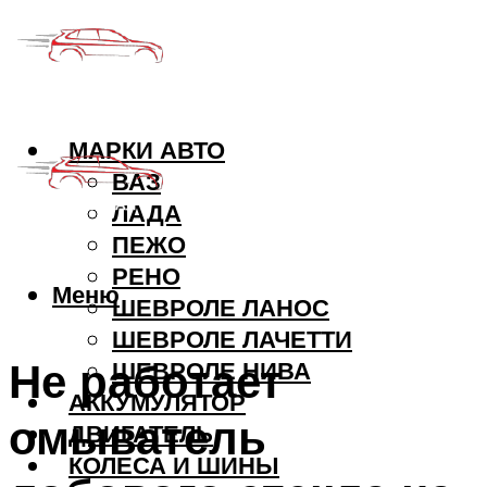
МАРКИ АВТО
ВАЗ
ЛАДА
ПЕЖО
РЕНО
Меню
ШЕВРОЛЕ ЛАНОС
ШЕВРОЛЕ ЛАЧЕТТИ
Не работает
ШЕВРОЛЕ НИВА
АККУМУЛЯТОР
омыватель
ДВИГАТЕЛЬ
КОЛЕСА И ШИНЫ