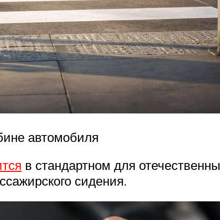
убине автомобиля
ится
в стандартном для отечественны
ссажирского сидения.