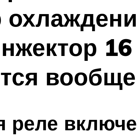
 охлаждени
нжектор 16
ется вообще
я реле включ