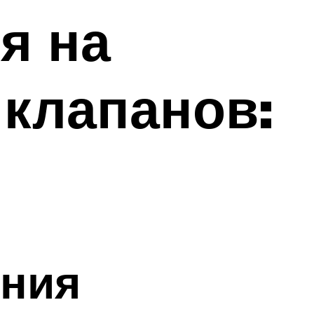
я на
 клапанов:
ения