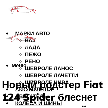
МАРКИ АВТО
ВАЗ
ЛАДА
ПЕЖО
РЕНО
Меню
ШЕВРОЛЕ ЛАНОС
ШЕВРОЛЕ ЛАЧЕТТИ
Новый родстер Fiat
ШЕВРОЛЕ НИВА
АККУМУЛЯТОР
124 Spider блеснет
ДВИГАТЕЛЬ
КОЛЕСА И ШИНЫ