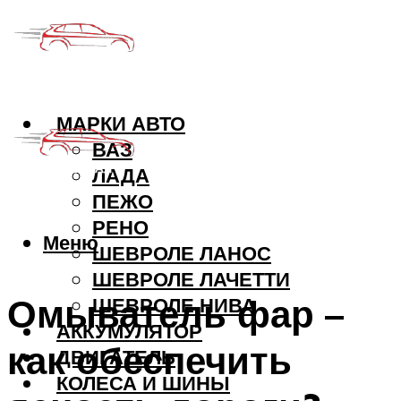
МАРКИ АВТО
ВАЗ
ЛАДА
ПЕЖО
РЕНО
Меню
ШЕВРОЛЕ ЛАНОС
ШЕВРОЛЕ ЛАЧЕТТИ
Омыватель фар –
ШЕВРОЛЕ НИВА
АККУМУЛЯТОР
как обеспечить
ДВИГАТЕЛЬ
КОЛЕСА И ШИНЫ