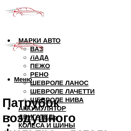
МАРКИ АВТО
ВАЗ
ЛАДА
ПЕЖО
РЕНО
Меню
ШЕВРОЛЕ ЛАНОС
ШЕВРОЛЕ ЛАЧЕТТИ
Патрубок
ШЕВРОЛЕ НИВА
АККУМУЛЯТОР
воздушного
ДВИГАТЕЛЬ
КОЛЕСА И ШИНЫ