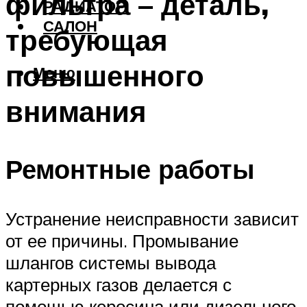
фильтра – деталь,
РАДИАТОР
САЛОН
требующая
повышенного
Меню
внимания
Ремонтные работы
Устранение неисправности зависит
от ее причины. Промывание
шлангов системы вывода
картерных газов делается с
помощью керосина или дизельного