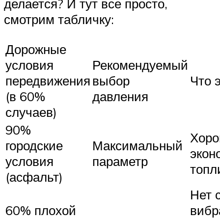
делается? И тут все просто,
смотрим табличку:
Дорожные
условия
Рекомендуемый
передвижения
выбор
Что 
(в 60%
давления
случаев)
90%
Хоро
городские
Максимальный
экон
условия
параметр
топл
(асфальт)
Нет 
60% плохой
вибр