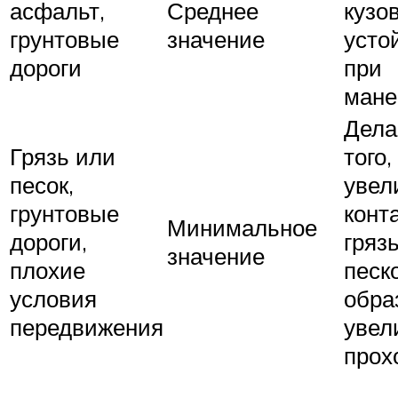
асфальт,
Среднее
кузов
грунтовые
значение
усто
дороги
при
мане
Дела
Грязь или
того
песок,
увел
грунтовые
конта
Минимальное
дороги,
гряз
значение
плохие
песк
условия
обра
передвижения
увел
прох