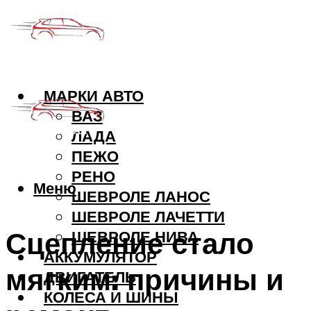
МАРКИ АВТО
ВАЗ
ЛАДА
ПЕЖО
РЕНО
Меню
ШЕВРОЛЕ ЛАНОС
ШЕВРОЛЕ ЛАЧЕТТИ
Сцепление стало
ШЕВРОЛЕ НИВА
АККУМУЛЯТОР
мягким: причины и
ДВИГАТЕЛЬ
КОЛЕСА И ШИНЫ