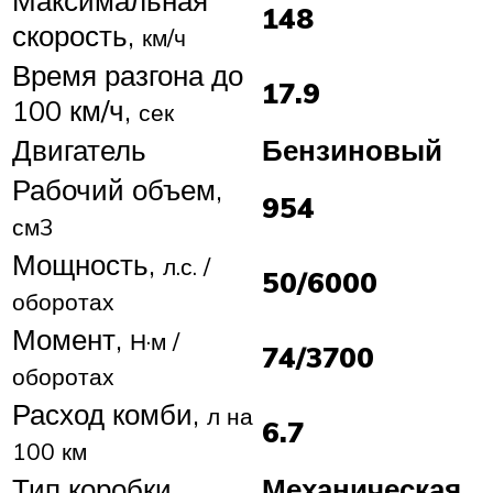
148
скорость,
км/ч
Время разгона до
17.9
100 км/ч,
сек
Двигатель
Бензиновый
Рабочий объем,
954
см3
Мощность,
л.с. /
50/6000
оборотах
Момент,
Н·м /
74/3700
оборотах
Расход комби,
л на
6.7
100 км
Тип коробки
Механическая,