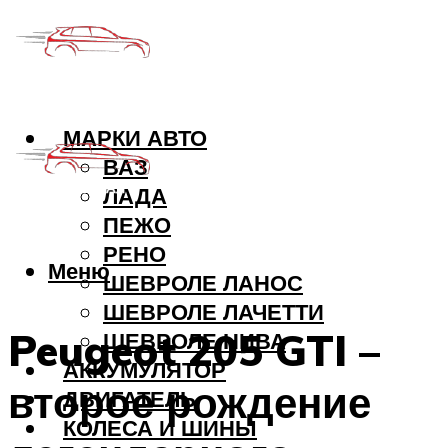
МАРКИ АВТО
ВАЗ
ЛАДА
ПЕЖО
РЕНО
Меню
ШЕВРОЛЕ ЛАНОС
ШЕВРОЛЕ ЛАЧЕТТИ
Peugeot 205 GTI –
ШЕВРОЛЕ НИВА
АККУМУЛЯТОР
второе рождение
ДВИГАТЕЛЬ
КОЛЕСА И ШИНЫ