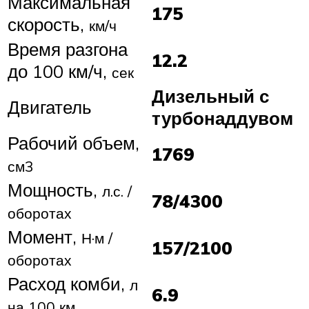
Максимальная
175
скорость,
км/ч
Время разгона
12.2
до 100 км/ч,
сек
Дизельный с
Двигатель
турбонаддувом
Рабочий объем,
1769
см3
Мощность,
л.с. /
78/4300
оборотах
Момент,
Н·м /
157/2100
оборотах
Расход комби,
л
6.9
на 100 км