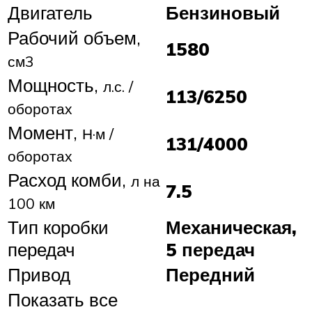
Двигатель
Бензиновый
Рабочий объем,
1580
см3
Мощность,
л.с. /
113/6250
оборотах
Момент,
Н·м /
131/4000
оборотах
Расход комби,
л на
7.5
100 км
Тип коробки
Механическая,
передач
5 передач
Привод
Передний
Показать все