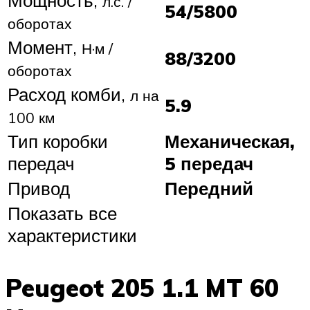
Мощность,
л.с. /
54/5800
оборотах
Момент,
Н·м /
88/3200
оборотах
Расход комби,
л на
5.9
100 км
Тип коробки
Механическая,
передач
5 передач
Привод
Передний
Показать все
характеристики
Peugeot 205 1.1 MT 60