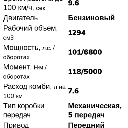
9.6
100 км/ч,
сек
Двигатель
Бензиновый
Рабочий объем,
1294
см3
Мощность,
л.с. /
101/6800
оборотах
Момент,
Н·м /
118/5000
оборотах
Расход комби,
л на
7.6
100 км
Тип коробки
Механическая,
передач
5 передач
Привод
Передний