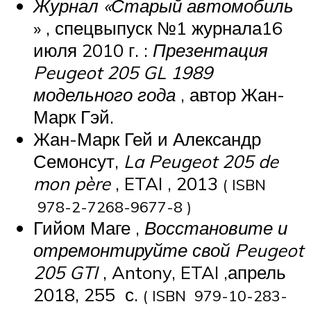
Журнал «Старый автомобиль
» , спецвыпуск №1 журнала16
июля 2010 г. :
Презентация
Peugeot 205 GL 1989
модельного года
, автор Жан-
Марк Гэй.
Жан-Марк Гей и Александр
Семонсут,
La Peugeot 205 de
mon père
, ETAI , 2013
( ISBN
978-2-7268-9677-8 )
Гийом Маге ,
Восстановите и
отремонтируйте свой Peugeot
205 GTI
, Antony, ETAI ,апрель
2018, 255
с.
( ISBN 979-10-283-