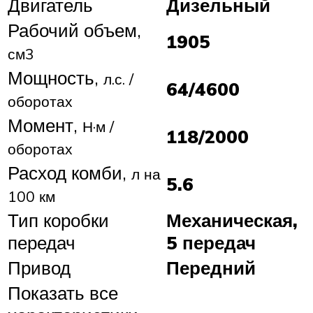
Двигатель
Дизельный
Рабочий объем,
1905
см3
Мощность,
л.с. /
64/4600
оборотах
Момент,
Н·м /
118/2000
оборотах
Расход комби,
л на
5.6
100 км
Тип коробки
Механическая,
передач
5 передач
Привод
Передний
Показать все