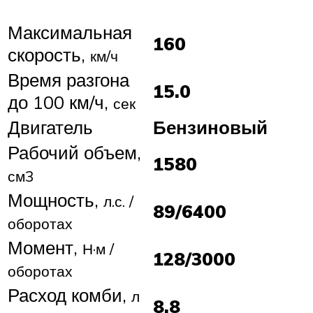
Максимальная
160
скорость,
км/ч
Время разгона
15.0
до 100 км/ч,
сек
Двигатель
Бензиновый
Рабочий объем,
1580
см3
Мощность,
л.с. /
89/6400
оборотах
Момент,
Н·м /
128/3000
оборотах
Расход комби,
л
8.8