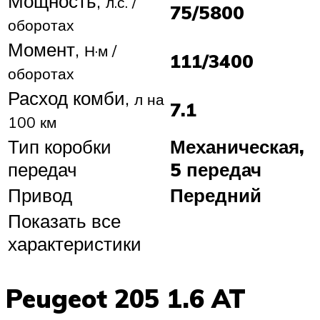
Мощность,
л.с. /
75/5800
оборотах
Момент,
Н·м /
111/3400
оборотах
Расход комби,
л на
7.1
100 км
Тип коробки
Механическая,
передач
5 передач
Привод
Передний
Показать все
характеристики
Peugeot 205 1.6 AT