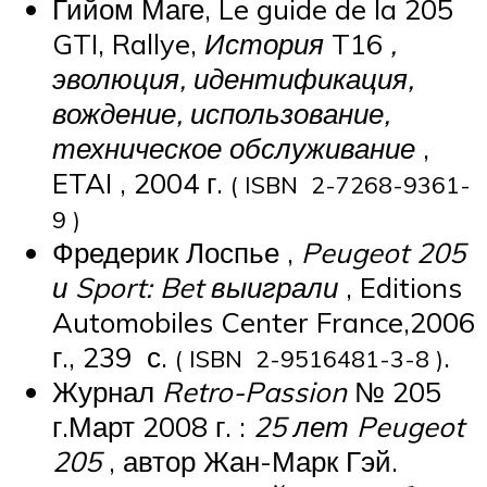
Гийом Маге, Le guide de la 205
GTI, Rallye,
История
T16
,
эволюция, идентификация,
вождение, использование,
техническое обслуживание
,
ETAI , 2004 г.
( ISBN 2-7268-9361-
9 )
Фредерик Лоспье ,
Peugeot 205
и Sport: Bet выиграли
, Editions
Automobiles Center France,2006
г., 239
с.
.
( ISBN 2-9516481-3-8 )
Журнал
Retro-Passion
№ 205
г.Март 2008 г. :
25 лет Peugeot
205
, автор Жан-Марк Гэй.