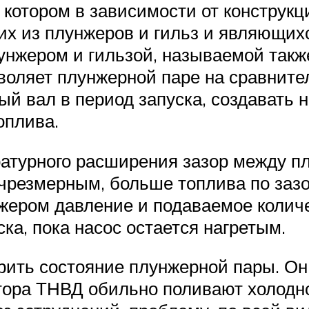
 котором в зависимости от конструк
щих из плунжеров и гильз и являющи
лунжером и гильзой, называемой так
зволяет плунжерной паре на сравните
ый вал в период запуска, создавать
оплива.
ратурного расширения зазор между п
 чрезмерным, больше топлива по заз
жером давление и подаваемое количе
ка, пока насос остается нагретым.
ить состояние плунжерной пары. Он 
отора ТНВД обильно поливают холодно