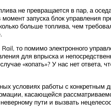
плива не превращается в пар, а оседа
в момент запуска блок управления п
колько больше топлива, чем требова
.
ail, то помимо электронного управле
вления для впрыска и непосредствен
случае «копать»? У нас нет ответа, 
ых условиях работы с конкретным дв
рмации, касающейся рассматриваемог
 неверному пути и вызвать нецелесо