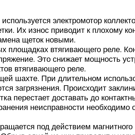
 используется электромотор коллект
тки. Их износ приводит к плохому к
замена щеток новыми.
ых площадках втягивающего реле. Ко
пряжение. Это снижает мощность уст
тов втягивающего реле.
щей шахте. При длительном использо
ся загрязнения. Происходит заклини
ка перестает доставать до контактн
транения неисправности необходимо 
вращается под действием магнитного