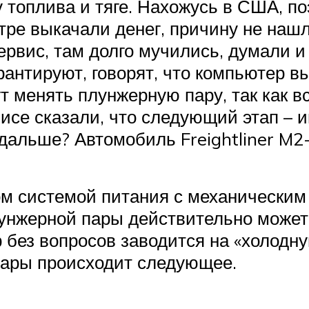
 топлива и тяге. Нахожусь в США, по
тре выкачали денег, причину не нашл
сервис, там долго мучились, думали и
арантируют, говорят, что компьютер в
т менять плунжерную пару, так как 
висе сказали, что следующий этап – и
 дальше? Автомобиль Freightliner M2
ом системой питания с механически
лунжерной пары действительно может
р без вопросов заводится на «холодну
пары происходит следующее.