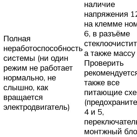
наличие
напряжения 1
на клемме но
6, в разъёме
Полная
стеклоочистит
неработоспособность
а также массу 
системы (ни один
Проверить
режим не работает
рекомендуетс
нормально, не
также все
слышно, как
питающие сх
вращается
(предохранит
электродвигатель)
4 и 5,
переключател
монтжный бло