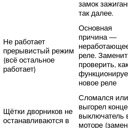
замок зажиган
так далее.
Основная
причина —
Не работает
неработающе
прерывистый режим
реле. Заменит
(всё остальное
проверить, ка
работает)
функционируе
новое реле
Сломался ил
выгорел конц
Щётки дворников не
выключатель 
останавливаются в
моторе (заме