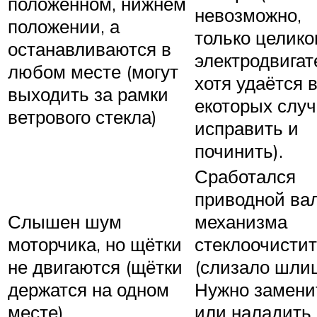
положенном, нижнем
невозможно,
положении, а
только целик
останавливаются в
электродвигат
любом месте (могут
хотя удаётся 
выходить за рамки
екоторых слу
ветрового стекла)
исправить и
починить).
Сработался
приводной ва
Слышен шум
механизма
моторчика, но щётки
стеклоочисти
не двигаются (щётки
(слизало шлиц
держатся на одном
Нужно замени
месте)
или наладить