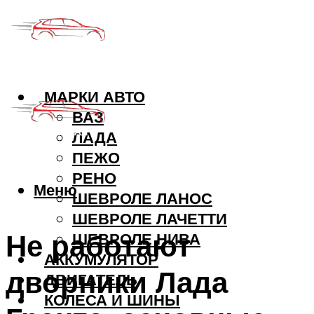
МАРКИ АВТО
ВАЗ
ЛАДА
ПЕЖО
РЕНО
Меню
ШЕВРОЛЕ ЛАНОС
ШЕВРОЛЕ ЛАЧЕТТИ
Не работают
ШЕВРОЛЕ НИВА
АККУМУЛЯТОР
дворники Лада
ДВИГАТЕЛЬ
КОЛЕСА И ШИНЫ