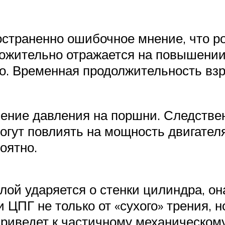
страненно ошибочное мнение, что ро
ложительно отражается на повышении
о. Временная продолжительность вз
чение давления на поршни. Следствен
огут повлиять на мощность двигател
оятно.
илой ударяется о стенки цилиндра, о
ЦПГ не только от «сухого» трения, н
риведет к частичному механическом