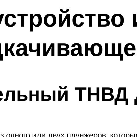
устройство 
дкачивающе
ельный ТНВД 
з одного или двух плунжеров, котор