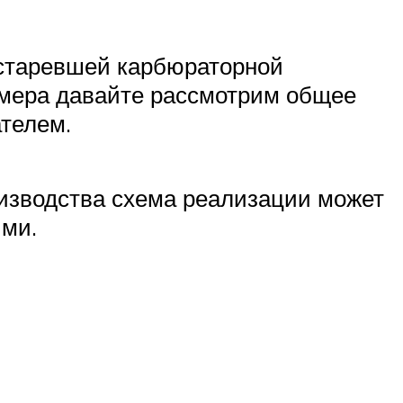
устаревшей карбюраторной
римера давайте рассмотрим общее
ателем.
оизводства схема реализации может
ыми.