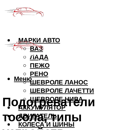
МАРКИ АВТО
ВАЗ
ЛАДА
ПЕЖО
РЕНО
Меню
ШЕВРОЛЕ ЛАНОС
ШЕВРОЛЕ ЛАЧЕТТИ
Подогреватели
ШЕВРОЛЕ НИВА
АККУМУЛЯТОР
тосола, типы
ДВИГАТЕЛЬ
КОЛЕСА И ШИНЫ