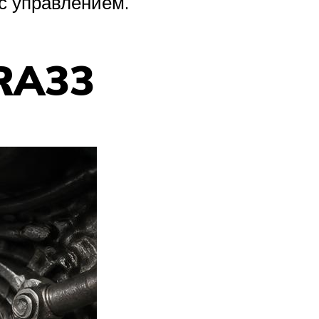
с управлением.
 RA33