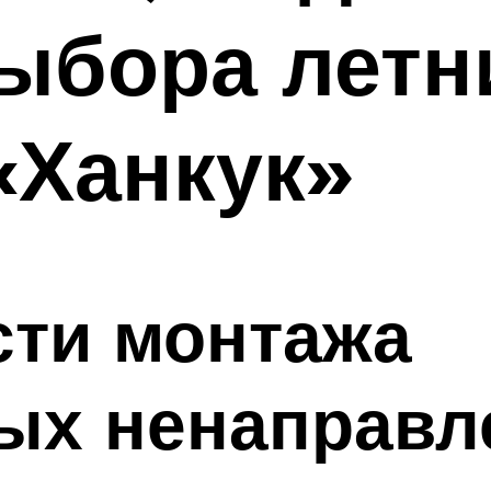
ыбора летн
«Ханкук»
сти монтажа
ых ненаправл