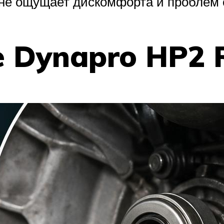
ь не ощущает дискомфорта и проблем 
re Dynapro HP2