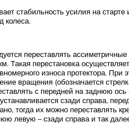
ает стабильность усилия на старте и
 колеса.
ндуется переставлять ассиметричные
км. Такая перестановка осуществляет
номерного износа протектора. При э
ение вращения (обозначается стрелк
реставлять с передней на заднюю ось 
станавливается сзади справа, перед
но, тогда их можно переставлять кре
юю левую – сзади справа и так дале