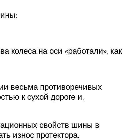
ины:
а колеса на оси «работали», как
ии весьма противоречивых
тью к сухой дороге и,
тационных свойств шины в
ть износ протектора.