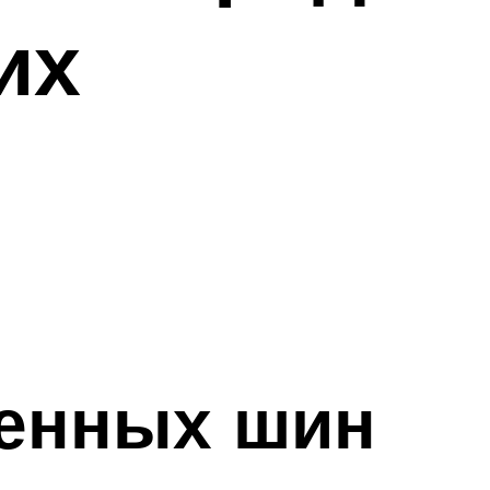
их
енных шин