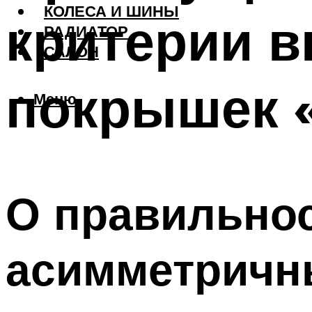
КОЛЕСА И ШИНЫ
критерии в
РАДИАТОР
САЛОН
покрышек 
Меню
О правильно
асимметричн