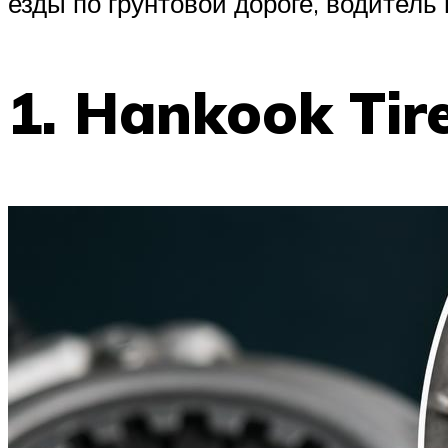
езды по грунтовой дороге, водител
1. Hankook Ti