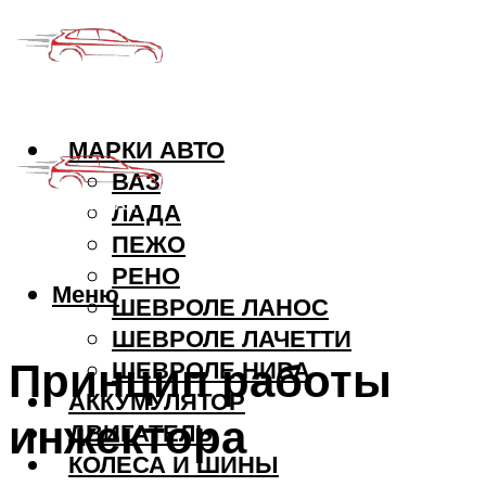
МАРКИ АВТО
ВАЗ
ЛАДА
ПЕЖО
РЕНО
Меню
ШЕВРОЛЕ ЛАНОС
ШЕВРОЛЕ ЛАЧЕТТИ
Принцип работы
ШЕВРОЛЕ НИВА
АККУМУЛЯТОР
инжектора
ДВИГАТЕЛЬ
КОЛЕСА И ШИНЫ