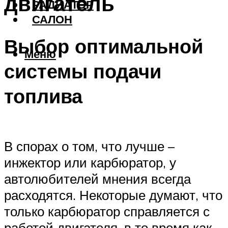
двигатель
РАДИАТОР
САЛОН
Выбор оптимальной
Меню
системы подачи
топлива
В спорах о том, что лучше –
инжектор или карбюратор, у
автолюбителей мнения всегда
расходятся. Некоторые думают, что
только карбюратор справляется с
работой двигателя, в то время как