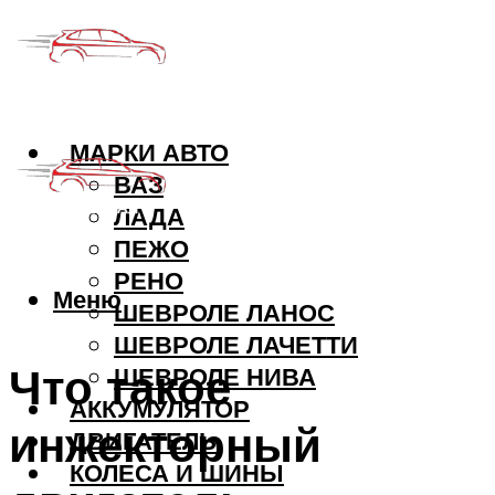
МАРКИ АВТО
ВАЗ
ЛАДА
ПЕЖО
РЕНО
Меню
ШЕВРОЛЕ ЛАНОС
ШЕВРОЛЕ ЛАЧЕТТИ
Что такое
ШЕВРОЛЕ НИВА
АККУМУЛЯТОР
инжекторный
ДВИГАТЕЛЬ
КОЛЕСА И ШИНЫ