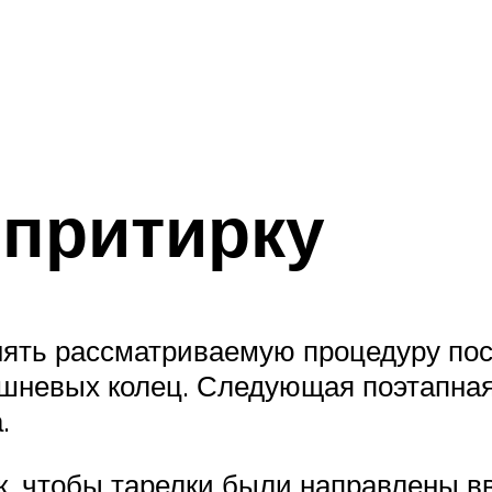
 притирку
ять рассматриваемую процедуру пос
шневых колец. Следующая поэтапная
.
к, чтобы тарелки были направлены в