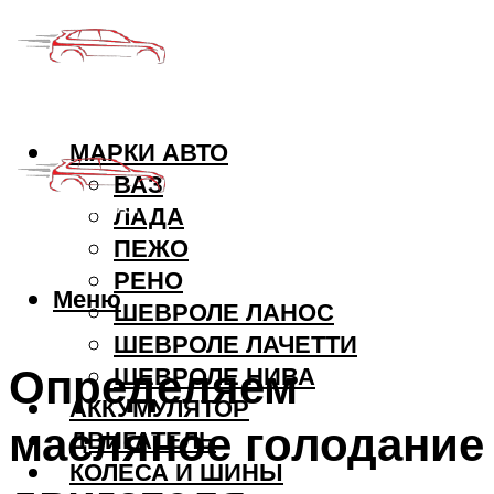
МАРКИ АВТО
ВАЗ
ЛАДА
ПЕЖО
РЕНО
Меню
ШЕВРОЛЕ ЛАНОС
ШЕВРОЛЕ ЛАЧЕТТИ
Определяем
ШЕВРОЛЕ НИВА
АККУМУЛЯТОР
масляное голодание
ДВИГАТЕЛЬ
КОЛЕСА И ШИНЫ