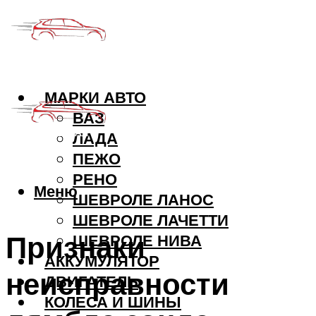
МАРКИ АВТО
ВАЗ
ЛАДА
ПЕЖО
РЕНО
Меню
ШЕВРОЛЕ ЛАНОС
ШЕВРОЛЕ ЛАЧЕТТИ
Признаки
ШЕВРОЛЕ НИВА
АККУМУЛЯТОР
неисправности
ДВИГАТЕЛЬ
КОЛЕСА И ШИНЫ