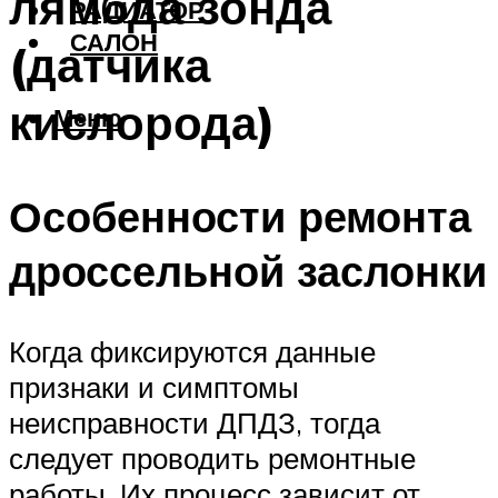
лямбда зонда
РАДИАТОР
САЛОН
(датчика
кислорода)
Меню
Особенности ремонта
дроссельной заслонки
Когда фиксируются данные
признаки и симптомы
неисправности ДПДЗ, тогда
следует проводить ремонтные
работы. Их процесс зависит от