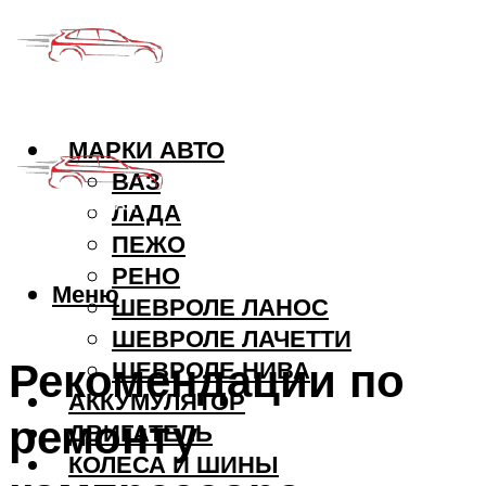
МАРКИ АВТО
ВАЗ
ЛАДА
ПЕЖО
РЕНО
Меню
ШЕВРОЛЕ ЛАНОС
ШЕВРОЛЕ ЛАЧЕТТИ
Рекомендации по
ШЕВРОЛЕ НИВА
АККУМУЛЯТОР
ремонту
ДВИГАТЕЛЬ
КОЛЕСА И ШИНЫ