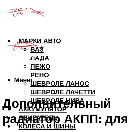
МАРКИ АВТО
ВАЗ
ЛАДА
ПЕЖО
РЕНО
Меню
ШЕВРОЛЕ ЛАНОС
ШЕВРОЛЕ ЛАЧЕТТИ
Дополнительный
ШЕВРОЛЕ НИВА
АККУМУЛЯТОР
радиатор АКПП: для
ДВИГАТЕЛЬ
КОЛЕСА И ШИНЫ