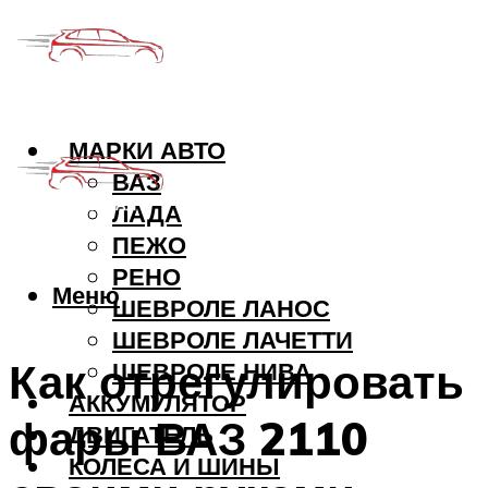
МАРКИ АВТО
ВАЗ
ЛАДА
ПЕЖО
РЕНО
Меню
ШЕВРОЛЕ ЛАНОС
ШЕВРОЛЕ ЛАЧЕТТИ
Как отрегулировать
ШЕВРОЛЕ НИВА
АККУМУЛЯТОР
фары ВАЗ 2110
ДВИГАТЕЛЬ
КОЛЕСА И ШИНЫ