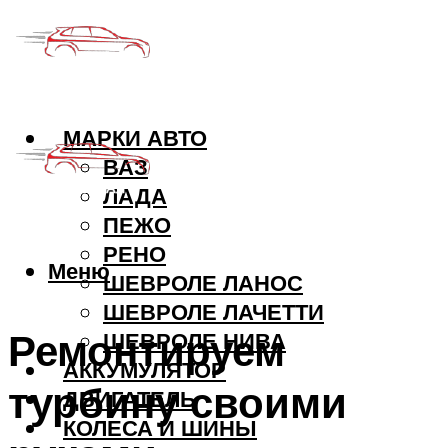
МАРКИ АВТО
ВАЗ
ЛАДА
ПЕЖО
РЕНО
Меню
ШЕВРОЛЕ ЛАНОС
ШЕВРОЛЕ ЛАЧЕТТИ
Ремонтируем
ШЕВРОЛЕ НИВА
АККУМУЛЯТОР
турбину своими
ДВИГАТЕЛЬ
КОЛЕСА И ШИНЫ