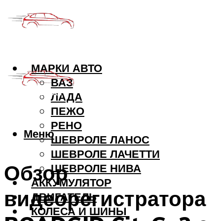
МАРКИ АВТО
ВАЗ
ЛАДА
ПЕЖО
РЕНО
Меню
ШЕВРОЛЕ ЛАНОС
ШЕВРОЛЕ ЛАЧЕТТИ
Обзор
ШЕВРОЛЕ НИВА
АККУМУЛЯТОР
видеорегистратора
ДВИГАТЕЛЬ
КОЛЕСА И ШИНЫ