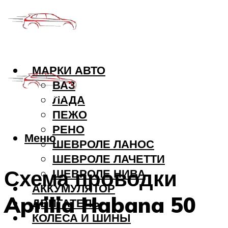
МАРКИ АВТО
ВАЗ
ЛАДА
ПЕЖО
РЕНО
Меню
ШЕВРОЛЕ ЛАНОС
ШЕВРОЛЕ ЛАЧЕТТИ
Схема проводки
ШЕВРОЛЕ НИВА
АККУМУЛЯТОР
Aprilia Habana 50
ДВИГАТЕЛЬ
КОЛЕСА И ШИНЫ