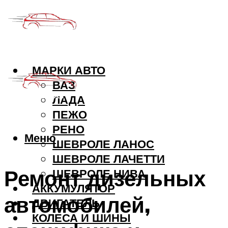
МАРКИ АВТО
ВАЗ
ЛАДА
ПЕЖО
РЕНО
Меню
ШЕВРОЛЕ ЛАНОС
ШЕВРОЛЕ ЛАЧЕТТИ
Ремонт дизельных
ШЕВРОЛЕ НИВА
АККУМУЛЯТОР
автомобилей,
ДВИГАТЕЛЬ
КОЛЕСА И ШИНЫ