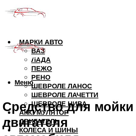
МАРКИ АВТО
ВАЗ
ЛАДА
ПЕЖО
РЕНО
Меню
ШЕВРОЛЕ ЛАНОС
ШЕВРОЛЕ ЛАЧЕТТИ
Средство для мойки
ШЕВРОЛЕ НИВА
АККУМУЛЯТОР
двигателя
ДВИГАТЕЛЬ
КОЛЕСА И ШИНЫ