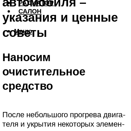
автомобиля –
РАДИАТОР
САЛОН
указания и ценные
советы
Меню
Наносим
очистительное
средство
После неболь­шо­го про­гре­ва дви­га­
те­ля и укры­тия неко­то­рых эле­мен­