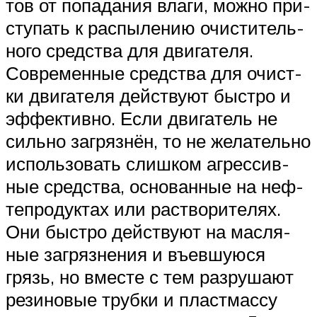
тов от попа­да­ния вла­ги, мож­но при­
сту­пать к рас­пы­ле­нию очи­сти­тель­
но­го сред­ства для дви­га­те­ля.
Совре­мен­ные сред­ства для очист­
ки дви­га­те­ля дей­ству­ют быст­ро и
эффек­тив­но. Если дви­га­тель не
силь­но загряз­нён, то не жела­тель­но
исполь­зо­вать слиш­ком агрес­сив­
ные сред­ства, осно­ван­ные на неф­
те­про­дук­тах или рас­тво­ри­те­лях.
Они быст­ро дей­ству­ют на мас­ля­
ные загряз­не­ния и въев­шу­ю­ся
грязь, но вме­сте с тем раз­ру­ша­ют
рези­но­вые труб­ки и пласт­мас­су