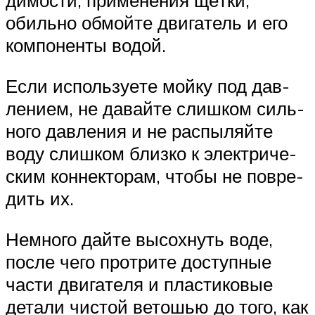
ди­мо­сти, при­ме­не­ния щёт­ки,
обиль­но обмой­те дви­га­тель и его
ком­по­нен­ты водой.
Если исполь­зу­е­те мой­ку под дав­
ле­ни­ем, не давай­те слиш­ком силь­
но­го дав­ле­ния и не рас­пы­ляй­те
воду слиш­ком близ­ко к элек­три­че­
ским кон­нек­то­рам, что­бы не повре­
дить их.
Немно­го дай­те высох­нуть воде,
после чего про­три­те доступ­ные
части дви­га­те­ля и пла­сти­ко­вые
дета­ли чистой вето­шью до того, как