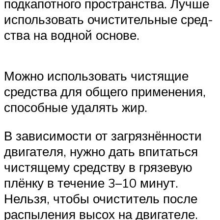
под­ка­пот­но­го про­стран­ства. Луч­ше
исполь­зо­вать очи­сти­тель­ные сред­
ства на вод­ной осно­ве.
Мож­но исполь­зо­вать чистя­щие
сред­ства для обще­го при­ме­не­ния,
спо­соб­ные уда­лять жир.
В зави­си­мо­сти от загряз­нён­но­сти
дви­га­те­ля, нуж­но дать впи­тать­ся
чистя­ще­му сред­ству в гря­зе­вую
плён­ку в тече­ние 3–10 минут.
Нель­зя, что­бы очи­сти­тель после
рас­пы­ле­ния высох на дви­га­те­ле.