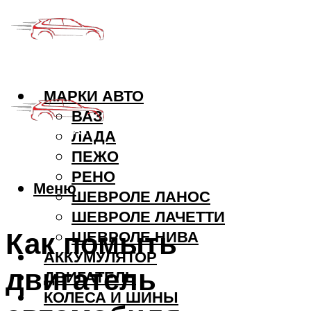
МАРКИ АВТО
ВАЗ
ЛАДА
ПЕЖО
РЕНО
Меню
ШЕВРОЛЕ ЛАНОС
ШЕВРОЛЕ ЛАЧЕТТИ
Как помыть
ШЕВРОЛЕ НИВА
АККУМУЛЯТОР
двигатель
ДВИГАТЕЛЬ
КОЛЕСА И ШИНЫ