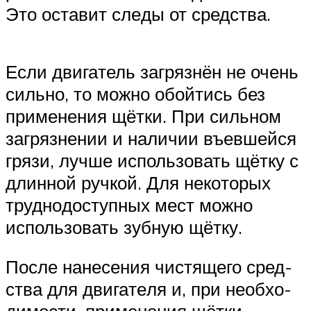
Это оста­вит сле­ды от сред­ства.
Если дви­га­тель загряз­нён не очень
силь­но, то мож­но обой­тись без
при­ме­не­ния щёт­ки. При силь­ном
загряз­не­нии и нали­чии въев­шей­ся
гря­зи, луч­ше исполь­зо­вать щёт­ку с
длин­ной руч­кой. Для неко­то­рых
труд­но­до­ступ­ных мест мож­но
исполь­зо­вать зуб­ную щёт­ку.
После нане­се­ния чистя­ще­го сред­
ства для дви­га­те­ля и, при необ­хо­