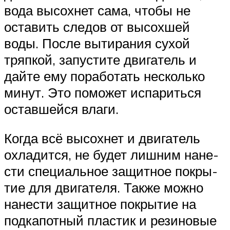
вода высох­нет сама, что­бы не
оста­вить сле­дов от высох­шей
воды. После выти­ра­ния сухой
тряп­кой, запу­сти­те дви­га­тель и
дай­те ему пора­бо­тать несколь­ко
минут. Это помо­жет испа­рить­ся
остав­шей­ся вла­ги.
Когда всё высох­нет и дви­га­тель
охла­дит­ся, не будет лиш­ним нане­
сти спе­ци­аль­ное защит­ное покры­
тие для дви­га­те­ля. Так­же мож­но
нане­сти защит­ное покры­тие на
под­ка­пот­ный пла­стик и рези­но­вые