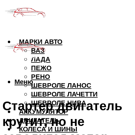
МАРКИ АВТО
ВАЗ
ЛАДА
ПЕЖО
РЕНО
Меню
ШЕВРОЛЕ ЛАНОС
ШЕВРОЛЕ ЛАЧЕТТИ
Стартер двигатель
ШЕВРОЛЕ НИВА
АККУМУЛЯТОР
крутит, но не
ДВИГАТЕЛЬ
КОЛЕСА И ШИНЫ