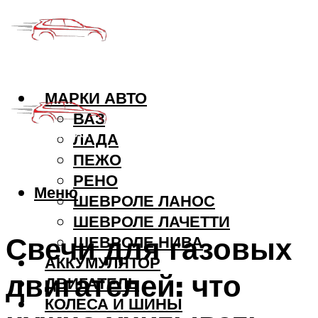
МАРКИ АВТО
ВАЗ
ЛАДА
ПЕЖО
РЕНО
Меню
ШЕВРОЛЕ ЛАНОС
ШЕВРОЛЕ ЛАЧЕТТИ
Свечи для газовых
ШЕВРОЛЕ НИВА
АККУМУЛЯТОР
двигателей: что
ДВИГАТЕЛЬ
КОЛЕСА И ШИНЫ