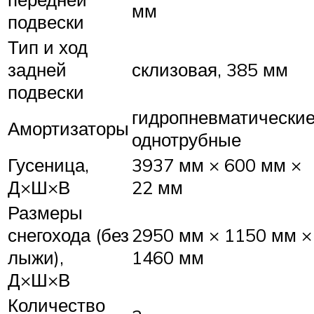
мм
подвески
Тип и ход
задней
склизовая, 385 мм
подвески
гидропневматически
Амортизаторы
однотрубные
Гусеница,
3937 мм × 600 мм ×
Д×Ш×В
22 мм
Размеры
снегохода (без
2950 мм × 1150 мм ×
лыжи),
1460 мм
Д×Ш×В
Количество