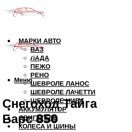
МАРКИ АВТО
ВАЗ
ЛАДА
ПЕЖО
РЕНО
Меню
ШЕВРОЛЕ ЛАНОС
ШЕВРОЛЕ ЛАЧЕТТИ
Снегоход Тайга
ШЕВРОЛЕ НИВА
АККУМУЛЯТОР
Барс 850
ДВИГАТЕЛЬ
КОЛЕСА И ШИНЫ