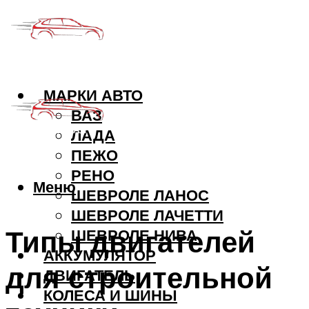
МАРКИ АВТО
ВАЗ
ЛАДА
ПЕЖО
РЕНО
Меню
ШЕВРОЛЕ ЛАНОС
ШЕВРОЛЕ ЛАЧЕТТИ
Типы двигателей
ШЕВРОЛЕ НИВА
АККУМУЛЯТОР
для строительной
ДВИГАТЕЛЬ
КОЛЕСА И ШИНЫ