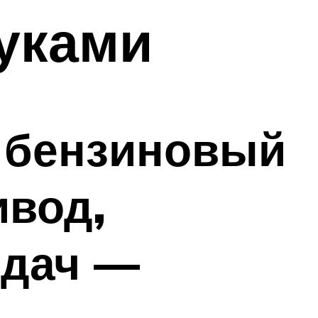
руками
ь бензиновый
ивод,
едач —