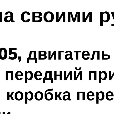
на своими 
05, двигател
., передний пр
 коробка пер