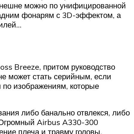
 внешне можно по унифицированной
задним фонарям с 3D-эффектом, а
билей…
oss Breeze, притом руководство
не может стать серийным, если
я по изображениям, которые
ания либо банально отвлекся, либо
 Огромный Airbus A330-300
ение плеча и травму головы,