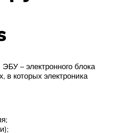
s
ЭБУ – электронного блока
, в которых электроника
я;
и);