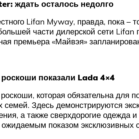
ter: ждать осталось недолго
стного Lifan Myway, правда, пока – т
большей части дилерской сети Lifan 
тная премьера «Майвэя» запланирован
 роскоши показали Lada 4×4
а роскоши, которая обязательна для
х семей. Здесь демонстрируются эк
ния, а также сверхдорогие одежда и
м ожидаемым показом эксклюзивных с