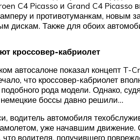
roen C4 Picasso и Grand C4 Picasso
бамперу и противотуманкам, новым 
ым дискам. Также для обоих автомо
ают кроссовер-кабриолет
ом автосалоне показал концепт T-Cr
ечало, что кроссовер-кабриолет впол
 подобного рода модели. Однако, суд
, немецкие боссы давно решили…
и, водитель автомобиля техобслужив
 самолетом, уже начавшим движение.
 что водителя, получившего поврежд