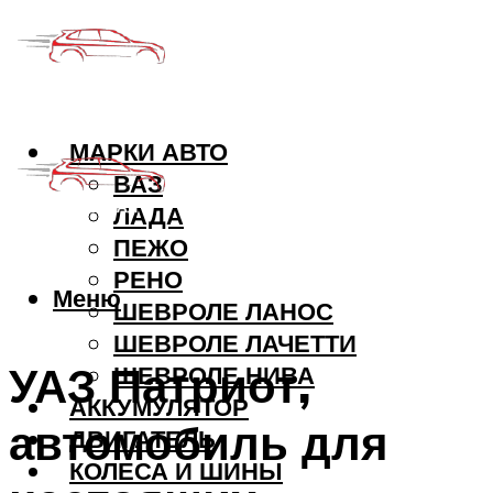
МАРКИ АВТО
ВАЗ
ЛАДА
ПЕЖО
РЕНО
Меню
ШЕВРОЛЕ ЛАНОС
ШЕВРОЛЕ ЛАЧЕТТИ
УАЗ Патриот,
ШЕВРОЛЕ НИВА
АККУМУЛЯТОР
автомобиль для
ДВИГАТЕЛЬ
КОЛЕСА И ШИНЫ