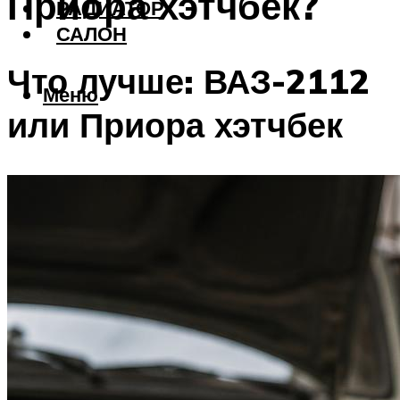
Приора хэтчбек?
РАДИАТОР
САЛОН
Что лучше: ВАЗ-2112
Меню
или Приора хэтчбек