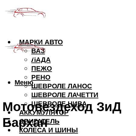
МАРКИ АВТО
ВАЗ
ЛАДА
ПЕЖО
РЕНО
Меню
ШЕВРОЛЕ ЛАНОС
ШЕВРОЛЕ ЛАЧЕТТИ
Мотовездеход ЗиД
ШЕВРОЛЕ НИВА
АККУМУЛЯТОР
Бархан
ДВИГАТЕЛЬ
КОЛЕСА И ШИНЫ