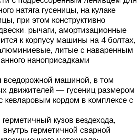
го натяга гусеницы, на кулаке
ицы, при этом конструктивно
двески, рычаги, амортизационные
ится к корпусу машины на 4 болтах,
 алюминиевые, литые с наваренным
ванного наноприсадками
я вседорожной машиной, в том
ных движителей — гусениц размером
с кевларовым кордом в комплексе с
герметичный кузов вездехода,
й внутрь герметичной сварной
мпозиционного материала;