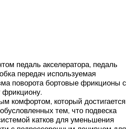
том педаль акселератора, педаль
робка передач используемая
изма поворота бортовые фрикционы с
у фрикциону.
м комфортом, который достигается
 обусловленных тем, что подвеска
системой катков для уменьшения
ости с подрессоренным ленивцем для