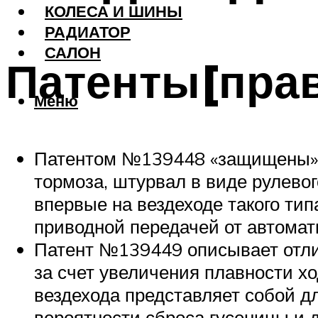
КОЛЕСА И ШИНЫ
РАДИАТОР
САЛОН
Патенты[пра
Меню
Патентом №139448 «защищены» в
тормоза, штурвал в виде рулевог
впервые на вездеходе такого ти
приводной передачей от автомат
Патент №139449 описывает отл
за счет увеличения плавности х
вездехода представляет собой д
вероятности сброса гусеницы и 