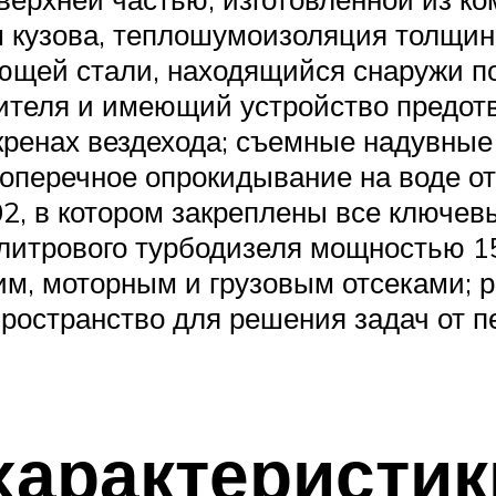
 кузова, теплошумоизоляция толщин
щей стали, находящийся снаружи по 
дителя и имеющий устройство предо
кренах вездехода; съемные надувные
оперечное опрокидывание на воде от
, в котором закреплены все ключев
литрового турбодизеля мощностью 150
им, моторным и грузовым отсеками; 
остранство для решения задач от пе
характеристик