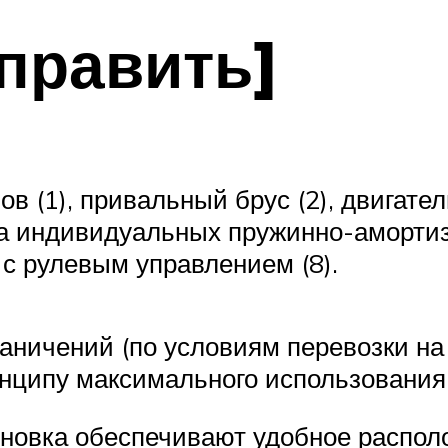
править]
ов (1), привальный брус (2), двигате
 на индивидуальных пружинно-амортиза
 с рулевым управлением (8).
раничений (по условиям перевозки н
инципу максимального использования
оновка обеспечивают удобное распо