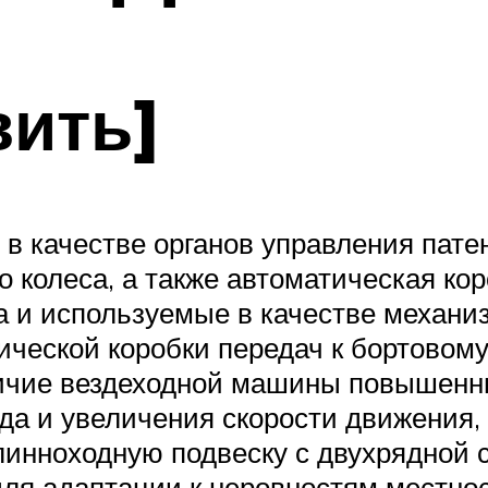
вить]
 качестве органов управления патен
о колеса, а также автоматическая ко
па и используемые в качестве механ
ической коробки передач к бортовом
ичие вездеходной машины повышенны
ода и увеличения скорости движения,
линноходную подвеску с двухрядной 
для адаптации к неровностям местн