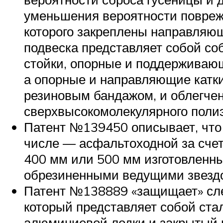
уменьшения вероятности поврежд
которого закреплены направляющи
подвеска представляет собой со
стойки, опорные и поддерживающи
а опорные и направляющие катк
резиновым бандажом, и облегче
сверхвысокомолекулярного поли
Патент №139450 описывает, что 
числе — асфальтоходной за счет
400 мм или 500 мм изготовленны
обрезиненными ведущими звезд
Патент №138889 «защищает» сле
который представляет собой ста
алюминиевой лодки и закрытый в