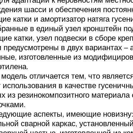
ения шасси и обеспечения постоянно
е катки и амортизатор натяга гусен
бранные в единый узел кронштейн по
е катки, узел подвески в сборе креп
и предусмотрены в двух вариантах –
нные, изготовленные из модифициро
этилена.
модель отличается тем, что являетс
 использования в качестве гусенич
х из резинокомпозитного материала 
очками.
дующие аспекты, имеющие новизну: 
льной сварной каркас, установленны
ерхней частью, изготовленной из ко