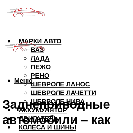
МАРКИ АВТО
ВАЗ
ЛАДА
ПЕЖО
РЕНО
Меню
ШЕВРОЛЕ ЛАНОС
ШЕВРОЛЕ ЛАЧЕТТИ
Заднеприводные
ШЕВРОЛЕ НИВА
АККУМУЛЯТОР
автомобили – как
ДВИГАТЕЛЬ
КОЛЕСА И ШИНЫ