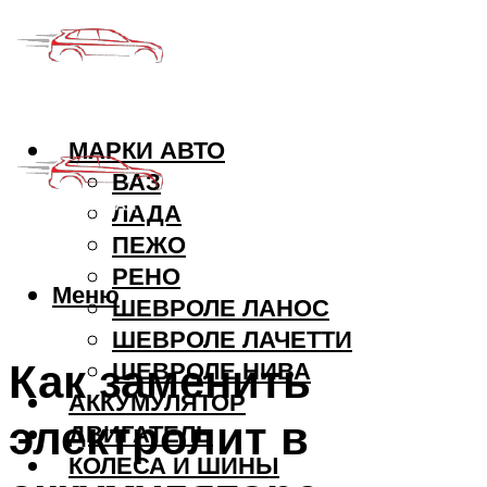
МАРКИ АВТО
ВАЗ
ЛАДА
ПЕЖО
РЕНО
Меню
ШЕВРОЛЕ ЛАНОС
ШЕВРОЛЕ ЛАЧЕТТИ
Как заменить
ШЕВРОЛЕ НИВА
АККУМУЛЯТОР
электролит в
ДВИГАТЕЛЬ
КОЛЕСА И ШИНЫ