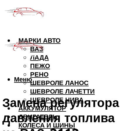
МАРКИ АВТО
ВАЗ
ЛАДА
ПЕЖО
РЕНО
Меню
ШЕВРОЛЕ ЛАНОС
ШЕВРОЛЕ ЛАЧЕТТИ
Замена регулятора
ШЕВРОЛЕ НИВА
АККУМУЛЯТОР
давления топлива
ДВИГАТЕЛЬ
КОЛЕСА И ШИНЫ