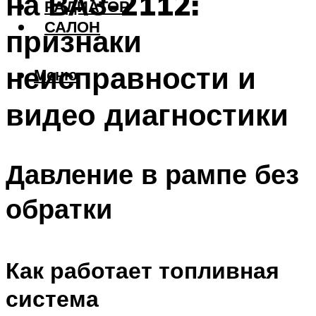
на ВАЗ-2112:
РАДИАТОР
САЛОН
признаки
неисправности и
Меню
видео диагностики
Давление в рампе без
обратки
Как работает топливная
система