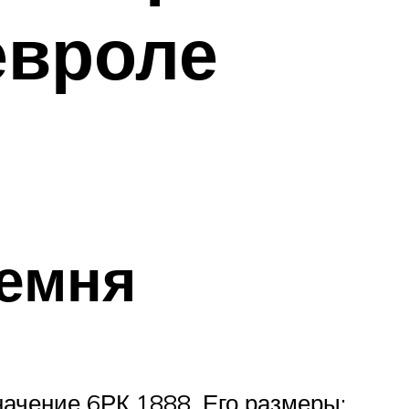
евроле
ремня
начение 6РК 1888. Его размеры: