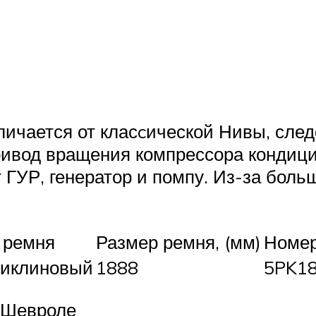
ичается от класcической Нивы, след
ривод вращения компрессора кондиц
 ГУР, генератор и помпу. Из-за боль
 ремня
Размер ремня, (мм)
Номер
иклиновый
1888
5PK1
 Шевроле