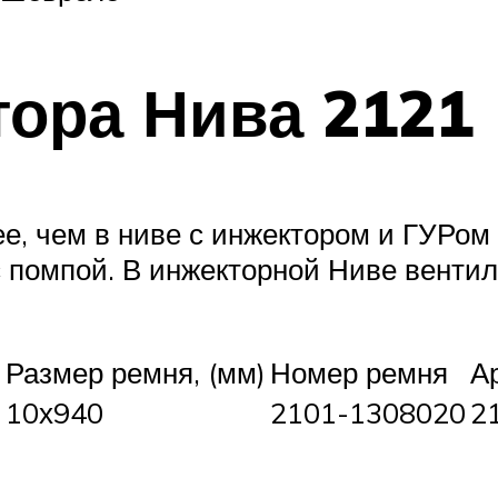
тора Нива 2121
е, чем в ниве с инжектором и ГУРом 
 помпой. В инжекторной Ниве вентил
я
Размер ремня, (мм)
Номер ремня
А
10х940
2101-1308020
2