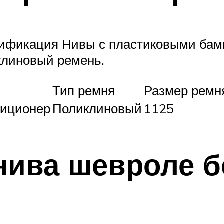
ификация Нивы с пластиковыми бамп
клиновый ремень.
Тип ремня
Размер ремня
диционер
Поликлиновый
1125
нива шевроле б