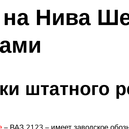
 на Нива Ш
ками
ки штатного 
е
– ВАЗ 2123 – имеет заводское обоз