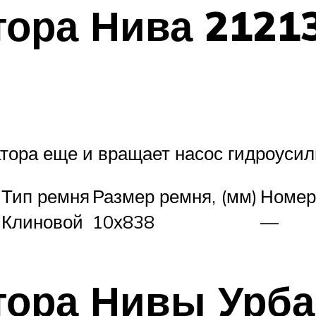
тора Нива 21213
тора еще и вращает насос гидроусил
Тип ремня
Размер ремня, (мм)
Номер
Клиновой
10х838
—
тора Нивы Урб