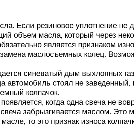
сла. Если резиновое уплотнение не д
ий объем масла, который через неко
обязательно является признаком изн
я замена маслосъемных колец. Возмо
ается синеватый дым выхлопных газ
а автомобиль стоял не заведенный, 
емный колпачок.
 появляется, когда одна свеча не вов
 свеча забрызгивается маслом. Это м
масле, то это признак износа колпачк