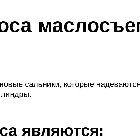
носа маслосъ
новые сальники, которые надеваются
илиндры.
са являются: