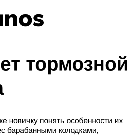
anos
ет тормозной
а
же новичку понять особенности их
ес барабанными колодками,