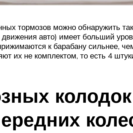
нных тормозов можно обнаружить так
у движения авто) имеет больший уров
 прижимаются к барабану сильнее, че
ют их не комплектом, то есть 4 штуки
озных колодок
ередних колес